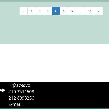
«
1
2
3
4
5
6
...
18
»

Τηλέφωνο:
210 2311608
212 8098256
E-mail: