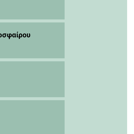
οσφαίρου